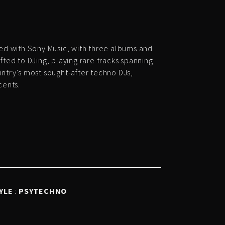
ned with Sony Music, with three albums and
ifted to DJing, playing rare tracks spanning
ntry’s most sought-after techno DJs,
cents.
YLE
:
PSYTECHNO