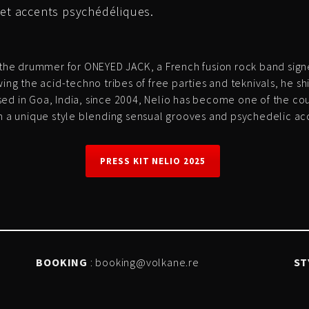
 et accents psychédéliques.
s the drummer for ONEYED JACK, a French fusion rock band sig
ing the acid-techno tribes of free parties and teknivals, he sh
ed in Goa, India, since 2004, Nelio has become one of the cou
th a unique style blending sensual grooves and psychedelic ac
PRESS KIT NELIO 2025
BOOKING
: booking@volkane.re
ST