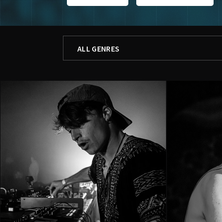
FILTER BY
ALL GENRES
ALL GENRES
DEEPHOUSE
ELECTRONIC
LIVE ACT
MELODIC TECHNO
MINIMAL
PROGRESSIVE