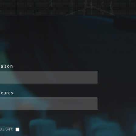
aison
eures
DJ Set