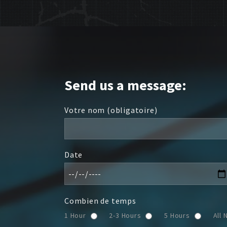
Send
us a message:
Votre nom (obligatoire)
Date
Combien de temps
1 Hour
2-3 Hours
5 Hours
All 